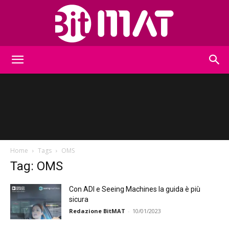
BitMat
Home
Tags
OMS
Tag: OMS
Con ADI e Seeing Machines la guida è più
sicura
Redazione BitMAT
-
10/01/2023