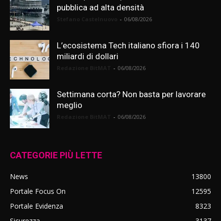
pubblica ad alta densità
Stefano Castelnuovo
-
06/08/2026
L’ecosistema Tech italiano sfiora i 140
miliardi di dollari
Redazione BitMAT
-
06/08/2026
Settimana corta? Non basta per lavorare
meglio
Redazione BitMAT
-
06/08/2026
CATEGORIE PIÙ LETTE
News
13800
Portale Focus On
12595
Portale Evidenza
8323
Sicurezza
3137