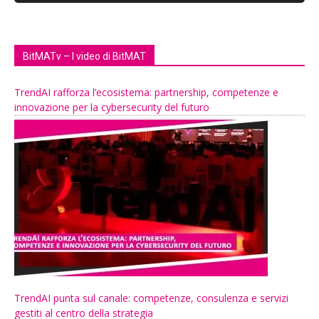
BitMATv – I video di BitMAT
TrendAI rafforza l’ecosistema: partnership, competenze e
innovazione per la cybersecurity del futuro
TrendAI punta sul canale: competenze, consulenza e servizi
gestiti al centro della strategia