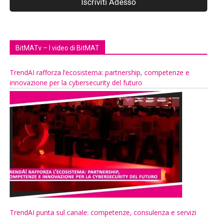
BitMATv – I video di BitMAT
TrendAI rafforza l’ecosistema: partnership, competenze e
innovazione per la cybersecurity del futuro
TrendAI punta sul canale: competenze, consulenza e servizi