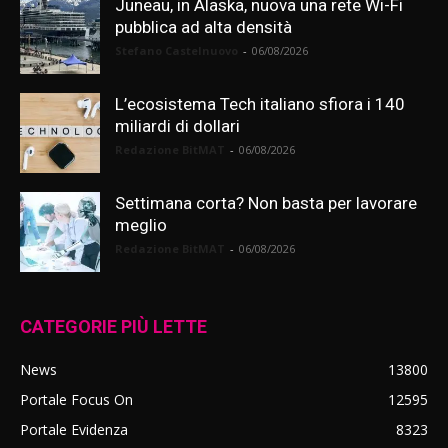
Juneau, in Alaska, nuova una rete Wi-Fi
pubblica ad alta densità
Stefano Castelnuovo
-
06/08/2026
L’ecosistema Tech italiano sfiora i 140
miliardi di dollari
Redazione BitMAT
-
06/08/2026
Settimana corta? Non basta per lavorare
meglio
Redazione BitMAT
-
06/08/2026
CATEGORIE PIÙ LETTE
News
13800
Portale Focus On
12595
Portale Evidenza
8323