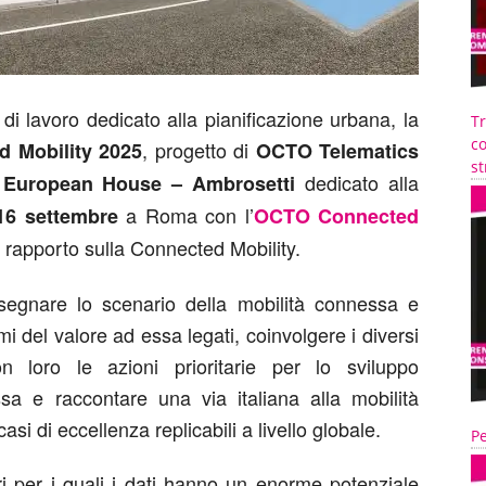
 di lavoro dedicato alla pianificazione urbana, la
T
co
, progetto di
 Mobility 2025
OCTO Telematics
st
dedicato alla
 European House – Ambrosetti
a Roma con l’
16 settembre
OCTO Connected
 rapporto sulla Connected Mobility.
disegnare lo scenario della mobilità connessa e
emi del valore ad essa legati, coinvolgere i diversi
on loro le azioni prioritarie per lo sviluppo
ssa e raccontare una via italiana alla mobilità
asi di eccellenza replicabili a livello globale.
Pe
i per i quali i dati hanno un enorme potenziale