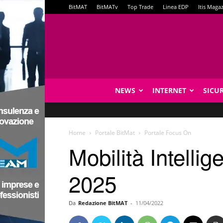
BitMAT
BitMATv
Top Trade
Linea EDP
Itis Maga
NEWS
INTERNET
SICU
Home
Portale BitMat
Portale Focus On
Mobilità Intelli
2025
Da
Redazione BitMAT
-
11/04/2022