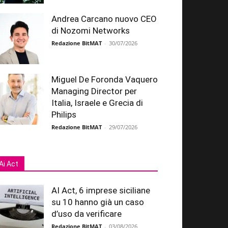
Andrea Carcano nuovo CEO
di Nozomi Networks
Redazione BitMAT
-
30/07/2026
Miguel De Foronda Vaquero
Managing Director per
Italia, Israele e Grecia di
Philips
Redazione BitMAT
-
29/07/2026
Ai Act
AI Act, 6 imprese siciliane
su 10 hanno già un caso
d’uso da verificare
Redazione BitMAT
-
03/08/2026