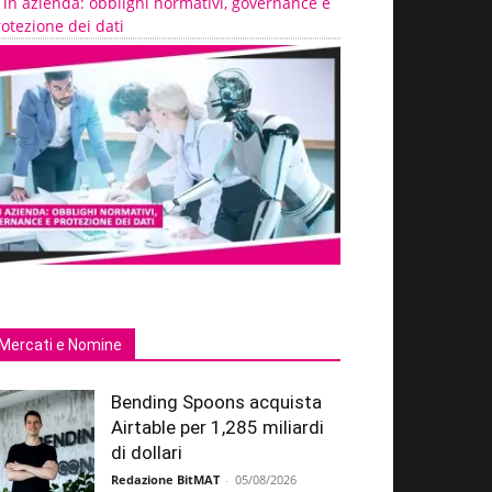
 in azienda: obblighi normativi, governance e
otezione dei dati
Mercati e Nomine
Bending Spoons acquista
Airtable per 1,285 miliardi
di dollari
Redazione BitMAT
-
05/08/2026