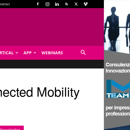
tattaci
RTICAL
APP
WEBINARS
nected Mobility