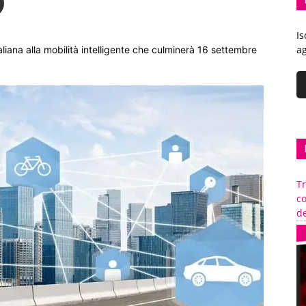
Is
ag
taliana alla mobilità intelligente che culminerà 16 settembre
Tr
c
de