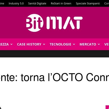
zine
Industry 5.0
Sanità Digitale
ReStart in Green
Speciale Stampanti
Con
REZZA
CASE HISTORY
TECNOLOGIE
MERCATO
VE
BitMat
gente: torna l’OCTO Con