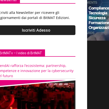
Newsletter
criviti alla Newsletter per ricevere gli
giornamenti dai portali di BitMAT Edizioni.
BitMATv – I video di BitMAT
endAI rafforza l’ecosistema: partnership,
ompetenze e innovazione per la cybersecurity
l futuro