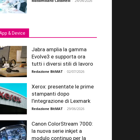
Massimiliano Cassinelli
-
24/04/2026
App & Device
Jabra amplia la gamma
Evolve3 e supporta ora
tutti i diversi stili di lavoro
Redazione BitMAT
-
02/07/2026
Xerox: presentate le prime
stampanti dopo
l’integrazione di Lexmark
Redazione BitMAT
-
29/06/2026
Canon ColorStream 7000:
la nuova serie inkjet a
modulo continuo per la