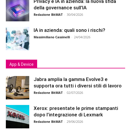
Privacy e IA in azienda: la nuova sfida
della governance sull’IA
Redazione BitMAT
-
30/04/2026
IA in azienda: quali sono i rischi?
Massimiliano Cassinelli
-
24/04/2026
App & Device
Jabra amplia la gamma Evolve3 e
supporta ora tutti i diversi stili di lavoro
Redazione BitMAT
-
02/07/2026
Xerox: presentate le prime stampanti
dopo l’integrazione di Lexmark
Redazione BitMAT
-
29/06/2026