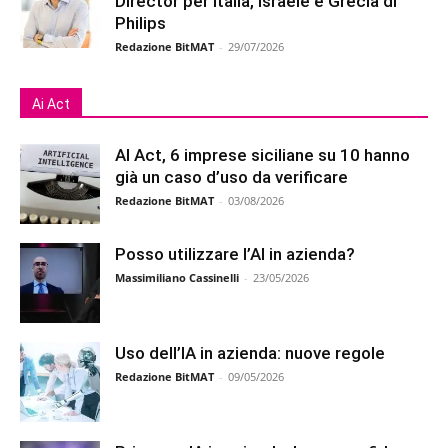
Director per Italia, Israele e Grecia di
Philips
Redazione BitMAT
-
29/07/2026
Ai Act
AI Act, 6 imprese siciliane su 10 hanno
già un caso d’uso da verificare
Redazione BitMAT
-
03/08/2026
Posso utilizzare l’AI in azienda?
Massimiliano Cassinelli
-
23/05/2026
Uso dell’IA in azienda: nuove regole
Redazione BitMAT
-
09/05/2026