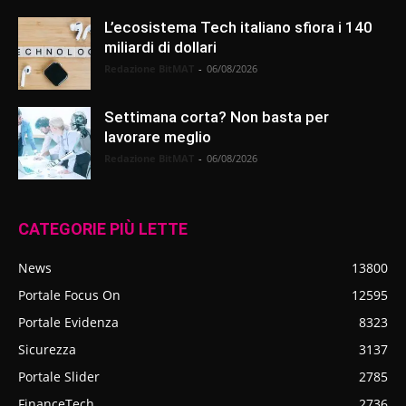
L’ecosistema Tech italiano sfiora i 140
miliardi di dollari
Redazione BitMAT
-
06/08/2026
Settimana corta? Non basta per
lavorare meglio
Redazione BitMAT
-
06/08/2026
CATEGORIE PIÙ LETTE
News
13800
Portale Focus On
12595
Portale Evidenza
8323
Sicurezza
3137
Portale Slider
2785
FinanceTech
2736