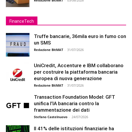
Redazione BitMAT
-
03/08/2026
FinanceTech
Truffe bancarie, 36mila euro in fumo con
un SMS
Redazione BitMAT
-
31/07/2026
UniCredit, Accenture e IBM collaborano
per costruire la piattaforma bancaria
europea di nuova generazione
Redazione BitMAT
-
31/07/2026
Transaction Foundation Model: GFT
unifica l’IA bancaria contro la
frammentazione dei dati
Stefano Castelnuovo
-
24/07/2026
Il 41% delle istituzioni finanziarie ha