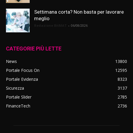
Settimana corta? Non basta per lavorare
meglio
Redazione BitMAT
-
06/08/2026
CATEGORIE PIÙ LETTE
News
13800
Portale Focus On
12595
Portale Evidenza
8323
Sicurezza
3137
Portale Slider
2785
FinanceTech
2736