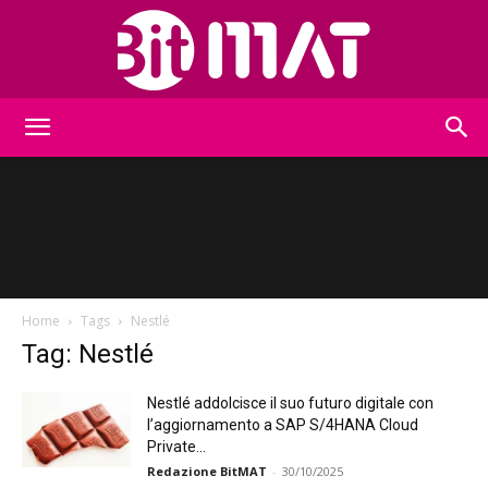
BitMat
Home
Tags
Nestlé
Tag: Nestlé
Nestlé addolcisce il suo futuro digitale con
l’aggiornamento a SAP S/4HANA Cloud
Private...
Redazione BitMAT
-
30/10/2025