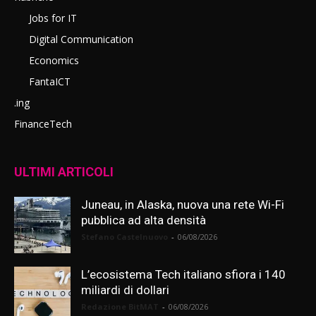
Jobs for IT
Digital Communication
Economics
FantaICT
.ing
FinanceTech
ULTIMI ARTICOLI
Juneau, in Alaska, nuova una rete Wi-Fi
pubblica ad alta densità
Stefano Castelnuovo
-
06/08/2026
L’ecosistema Tech italiano sfiora i 140
miliardi di dollari
Redazione BitMAT
-
06/08/2026