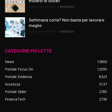
miliardi di dollari
Redazione BitMAT
-
06/08/2026
Settimana corta? Non basta per lavorare
meglio
Redazione BitMAT
-
06/08/2026
CATEGORIE PIÙ LETTE
News
13800
Portale Focus On
12595
Portale Evidenza
8323
Sicurezza
3137
Portale Slider
2785
FinanceTech
2736