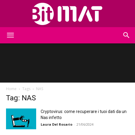
BitMat
Home
Tags
NAS
Tag: NAS
Cryptovirus: come recuperare i tuoi dati da un
Nas infetto
Laura Del Rosario
-
21/06/2024