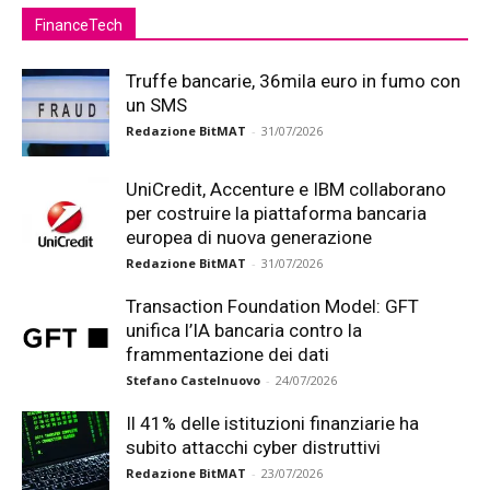
FinanceTech
Truffe bancarie, 36mila euro in fumo con
un SMS
Redazione BitMAT
-
31/07/2026
UniCredit, Accenture e IBM collaborano
per costruire la piattaforma bancaria
europea di nuova generazione
Redazione BitMAT
-
31/07/2026
Transaction Foundation Model: GFT
unifica l’IA bancaria contro la
frammentazione dei dati
Stefano Castelnuovo
-
24/07/2026
Il 41% delle istituzioni finanziarie ha
subito attacchi cyber distruttivi
Redazione BitMAT
-
23/07/2026