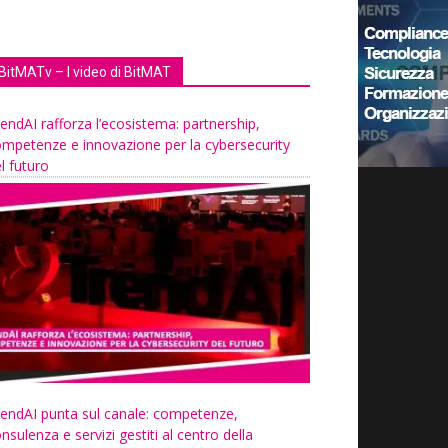
BitMATv – I video di BitMAT
endAI rafforza l’ecosistema: partnership,
mpetenze e innovazione per la cybersecurity
l futuro
endAI punta sul canale: competenze,
nsulenza e servizi gestiti al centro della