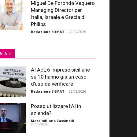
Miguel De Foronda Vaquero
Managing Director per
Italia, Israele e Grecia di
Philips
Redazione BitMAT
-
29/07/2026
Ai Act
AI Act, 6 imprese siciliane
su 10 hanno già un caso
d’uso da verificare
Redazione BitMAT
-
03/08/2026
Posso utilizzare l’AI in
azienda?
Massimiliano Cassinelli
-
23/05/2026