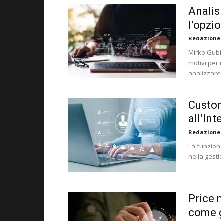
Analis
l’opzi
Redazione
Mirko Gubi
motivi per 
analizzare 
Custom
all’Int
Redazione
La funzione
nella gesti
Price 
come g