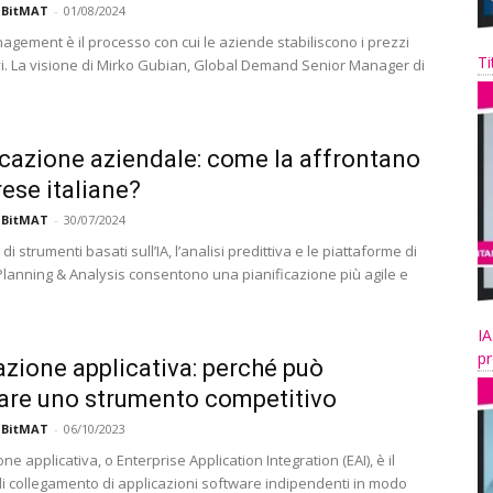
 BitMAT
-
01/08/2024
nagement è il processo con cui le aziende stabiliscono i prezzi
Ti
vi. La visione di Mirko Gubian, Global Demand Senior Manager di
icazione aziendale: come la affrontano
rese italiane?
 BitMAT
-
30/07/2024
di strumenti basati sull’IA, l’analisi predittiva e le piattaforme di
lanning & Analysis consentono una pianificazione più agile e
IA
pr
azione applicativa: perché può
are uno strumento competitivo
 BitMAT
-
06/10/2023
one applicativa, o Enterprise Application Integration (EAI), è il
i collegamento di applicazioni software indipendenti in modo