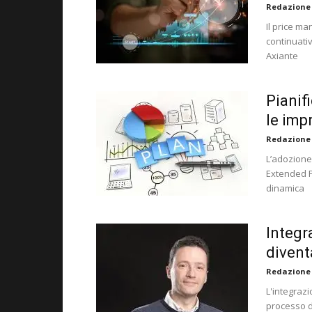
Redazione
Il price ma
continuati
Axiante
Pianif
le imp
Redazione
L’adozione 
Extended P
dinamica
Integr
divent
Redazione
L'integrazi
processo d