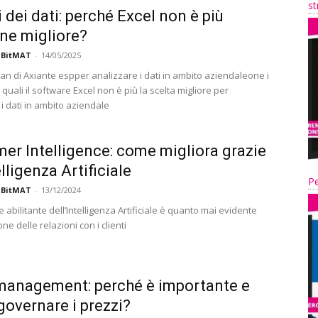
st
i dei dati: perché Excel non è più
one migliore?
 BitMAT
-
14/05/2025
an di Axiante espper analizzare i dati in ambito aziendaleone i
i quali il software Excel non è più la scelta migliore per
i dati in ambito aziendale
er Intelligence: come migliora grazie
elligenza Artificiale
Pe
 BitMAT
-
13/12/2024
 abilitante dell’Intelligenza Artificiale è quanto mai evidente
one delle relazioni con i clienti
management: perché è importante e
overnare i prezzi?