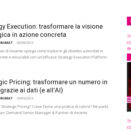
gy Execution: trasformare la visione
gica in azione concreta
Tr
co
 BitMAT
-
08/08/2025
de
n di Axiante spiega come tradurre gli obiettivi aziendali in
rete e misurabili con un’efficace Strategy Execution Platform
gic Pricing: trasformare un numero in
grazie ai dati (e all’AI)
 BitMAT
-
04/06/2025
l Strategic Pricing? Come farne una pratica di valore? Ne parla
an, Demand Senior Manager & Partner di Axiante
Tr
co