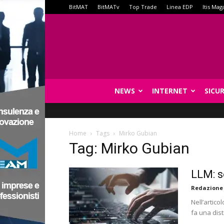
BitMAT
BitMATv
Top Trade
Linea EDP
Itis Mag
NEWS
INTERNET
SICU
Home
Tags
Mirko Gubian
Tag: Mirko Gubian
LLM: s
Redazione
Nell’artico
fa una dist