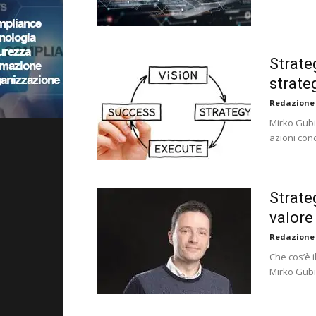
Strate
strate
Redazione
Mirko Gubia
azioni conc
Strate
valore 
Redazione
Che cos’è i
Mirko Gubi