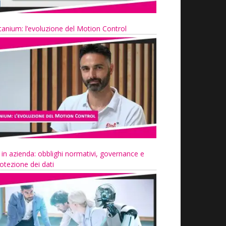
tanium: l’evoluzione del Motion Control
 in azienda: obblighi normativi, governance e
otezione dei dati