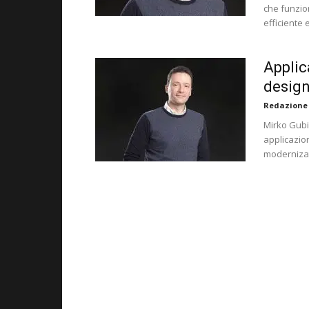
che funzio
efficiente 
Applic
design
Redazione
Mirko Gubi
applicazion
modernizat