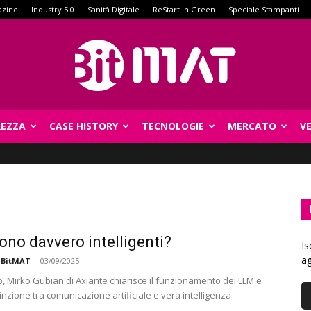
azine
Industry 5.0
Sanità Digitale
ReStart in Green
Speciale Stampanti
REZZA
CASE HISTORY
TECNOLOGIE
MERCATO
V
BitMat
ono davvero intelligenti?
Is
ag
 BitMAT
-
03/09/2025
lo, Mirko Gubian di Axiante chiarisce il funzionamento dei LLM e
inzione tra comunicazione artificiale e vera intelligenza