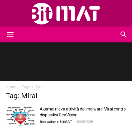
BitMat
Home
Tags
Mirai
Tag: Mirai
Akamai rileva attività del malware Mirai contro
dispositivi GeoVision
Redazione BitMAT
-
13/05/2025