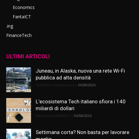
Economics
FantaICT
.ing
FinanceTech
ULTIMI ARTICOLI
Juneau, in Alaska, nuova una rete Wi-Fi
pubblica ad alta densità
Stefano Castelnuovo
-
06/08/2026
L’ecosistema Tech italiano sfiora i 140
miliardi di dollari
Redazione BitMAT
-
06/08/2026
Settimana corta? Non basta per lavorare