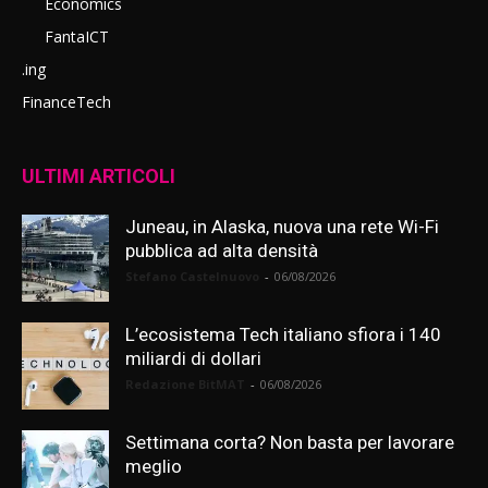
Economics
FantaICT
.ing
FinanceTech
ULTIMI ARTICOLI
Juneau, in Alaska, nuova una rete Wi-Fi
pubblica ad alta densità
Stefano Castelnuovo
-
06/08/2026
L’ecosistema Tech italiano sfiora i 140
miliardi di dollari
Redazione BitMAT
-
06/08/2026
Settimana corta? Non basta per lavorare
meglio