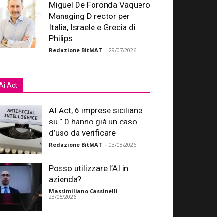
Miguel De Foronda Vaquero
Managing Director per
Italia, Israele e Grecia di
Philips
Redazione BitMAT
-
29/07/2026
Ai Act
AI Act, 6 imprese siciliane
su 10 hanno già un caso
d’uso da verificare
Redazione BitMAT
-
03/08/2026
Posso utilizzare l’AI in
azienda?
Massimiliano Cassinelli
-
23/05/2026