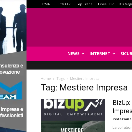
BitMAT
BitMATv
Top Trade
Linea EDP
Itis Mag
NEWS
INTERNET
SICU
Home
Tags
Mestiere Impresa
Tag: Mestiere Impresa
BizUp:
Impre
Redazione
La collabo