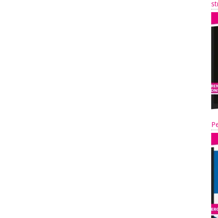
st
Pe