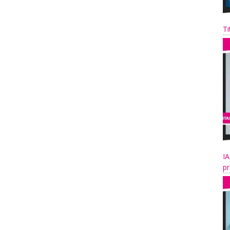
Ti
IA
pr