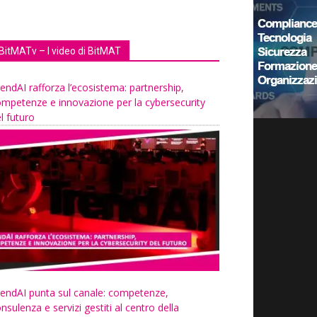
BitMATv – I video di BitMAT
endAI rafforza l’ecosistema: partnership,
mpetenze e innovazione per la cybersecurity
l futuro
endAI punta sul canale: competenze,
nsulenza e servizi gestiti al centro della