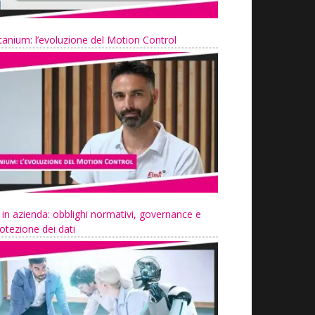
tanium: l’evoluzione del Motion Control
 in azienda: obblighi normativi, governance e
otezione dei dati