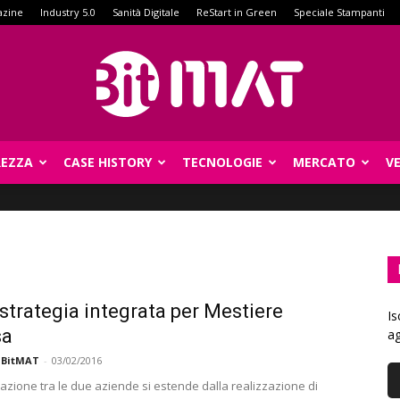
azine
Industry 5.0
Sanità Digitale
ReStart in Green
Speciale Stampanti
REZZA
CASE HISTORY
TECNOLOGIE
MERCATO
V
BitMat
 strategia integrata per Mestiere
Is
sa
ag
 BitMAT
-
03/02/2016
razione tra le due aziende si estende dalla realizzazione di