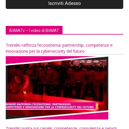
BitMATv – I video di BitMAT
TrendAI rafforza l’ecosistema: partnership, competenze e
innovazione per la cybersecurity del futuro
TrendAI punta sul canale: competenze, consulenza e servizi