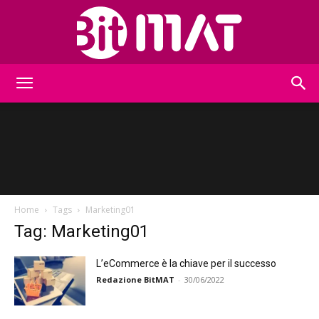
BitMat
Home
Tags
Marketing01
Tag: Marketing01
L’eCommerce è la chiave per il successo
Redazione BitMAT
-
30/06/2022