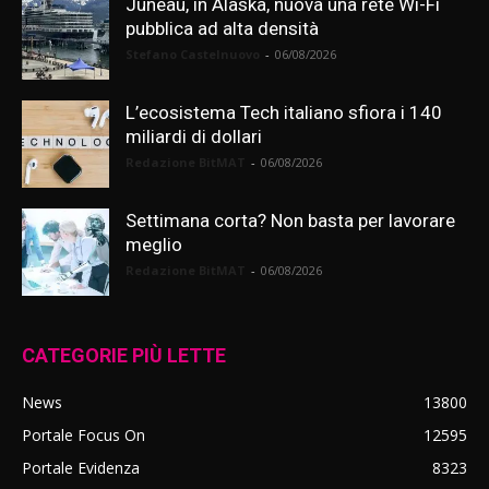
Juneau, in Alaska, nuova una rete Wi-Fi
pubblica ad alta densità
Stefano Castelnuovo
-
06/08/2026
L’ecosistema Tech italiano sfiora i 140
miliardi di dollari
Redazione BitMAT
-
06/08/2026
Settimana corta? Non basta per lavorare
meglio
Redazione BitMAT
-
06/08/2026
CATEGORIE PIÙ LETTE
News
13800
Portale Focus On
12595
Portale Evidenza
8323