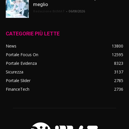
meglio
Redazione BitMAT
-
06/08/2026
CATEGORIE PIÙ LETTE
News
13800
Portale Focus On
12595
Portale Evidenza
8323
Sicurezza
3137
Portale Slider
2785
FinanceTech
2736