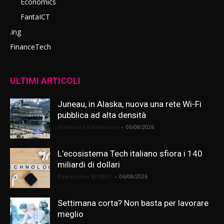
Economics
FantaICT
.ing
FinanceTech
ULTIMI ARTICOLI
Juneau, in Alaska, nuova una rete Wi-Fi
pubblica ad alta densità
Stefano Castelnuovo
-
06/08/2026
L’ecosistema Tech italiano sfiora i 140
miliardi di dollari
Redazione BitMAT
-
06/08/2026
Settimana corta? Non basta per lavorare
meglio