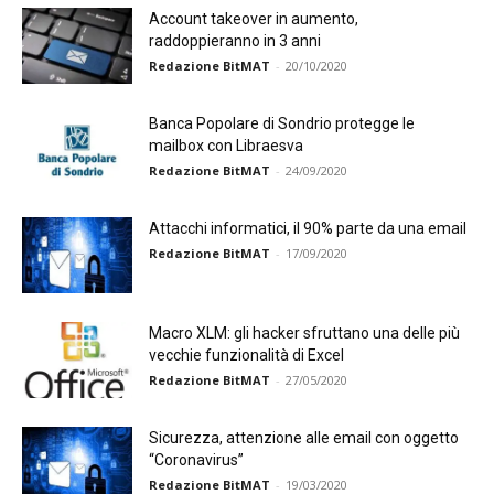
Account takeover in aumento,
raddoppieranno in 3 anni
Redazione BitMAT
-
20/10/2020
Banca Popolare di Sondrio protegge le
mailbox con Libraesva
Redazione BitMAT
-
24/09/2020
Attacchi informatici, il 90% parte da una email
Redazione BitMAT
-
17/09/2020
Macro XLM: gli hacker sfruttano una delle più
vecchie funzionalità di Excel
Redazione BitMAT
-
27/05/2020
Sicurezza, attenzione alle email con oggetto
“Coronavirus”
Redazione BitMAT
-
19/03/2020