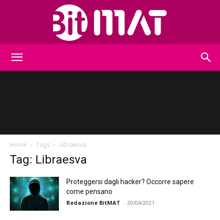
BitMat
Home
Tags
Libraesva
Tag: Libraesva
Proteggersi dagli hacker? Occorre sapere
come pensano
Redazione BitMAT
-
20/04/2021