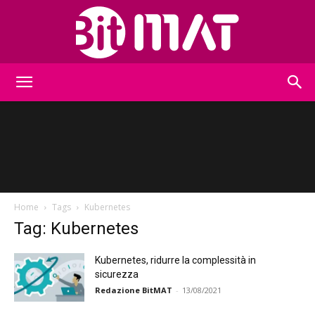
BitMat
Home
Tags
Kubernetes
Tag: Kubernetes
Kubernetes, ridurre la complessità in
sicurezza
Redazione BitMAT
-
13/08/2021