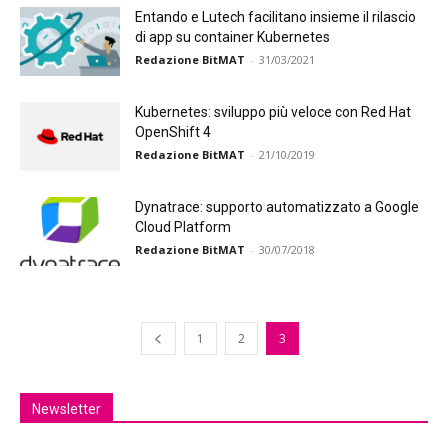
Entando e Lutech facilitano insieme il rilascio
di app su container Kubernetes
Redazione BitMAT
-
31/03/2021
Kubernetes: sviluppo più veloce con Red Hat
OpenShift 4
Redazione BitMAT
-
21/10/2019
Dynatrace: supporto automatizzato a Google
Cloud Platform
Redazione BitMAT
-
30/07/2018
1
2
3
Newsletter