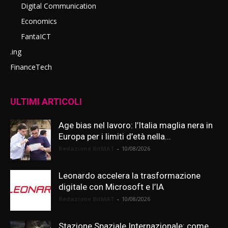
Digital Communication
Economics
FantaICT
.ing
FinanceTech
ULTIMI ARTICOLI
Age bias nel lavoro: l’Italia maglia nera in
Europa per i limiti d’età nella...
Redazione BitMAT
-
10/08/2026
Leonardo accelera la trasformazione
digitale con Microsoft e l’IA
Redazione BitMAT
-
10/08/2026
Stazione Spaziale Internazionale: come