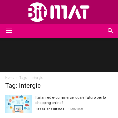
BitMat
Home
Tags
Intergic
Tag: Intergic
Italiani ed e-commerce: quale futuro per lo
shopping online?
Redazione BitMAT
-
11/06/2020