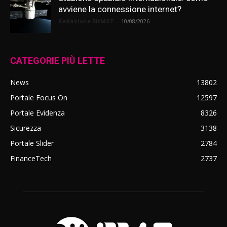
avviene la connessione internet?
Redazione BitMAT
-
10/08/2026
CATEGORIE PIÙ LETTE
News
13802
Portale Focus On
12597
Portale Evidenza
8326
Sicurezza
3138
Portale Slider
2784
FinanceTech
2737