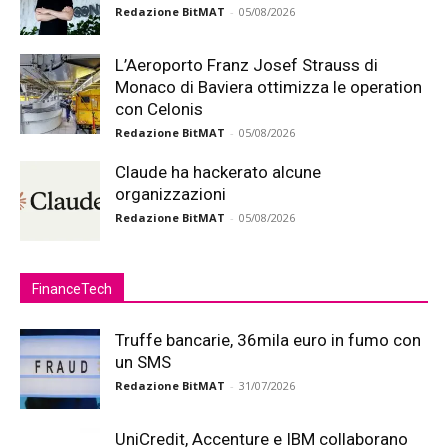
Redazione BitMAT
-
05/08/2026
L’Aeroporto Franz Josef Strauss di
Monaco di Baviera ottimizza le operation
con Celonis
Redazione BitMAT
-
05/08/2026
Claude ha hackerato alcune
organizzazioni
Redazione BitMAT
-
05/08/2026
FinanceTech
Truffe bancarie, 36mila euro in fumo con
un SMS
Redazione BitMAT
-
31/07/2026
UniCredit, Accenture e IBM collaborano