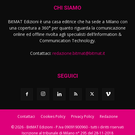
CHI SIAMO
BitMAT Edizioni è una casa editrice che ha sede a Milano con
una copertura a 360° per quanto riguarda la comunicazione
online ed offline rivolta agli specialisti dell'lnformation &
Communication Technology.
Contattaci:
redazione.bitmat@bitmat.it
SEGUICI
Contattaci
Cookies Policy
Privacy Policy
Redazione
© 2026 - BitMAT Edizioni - P.Iva 09091900960 - tutti i diritti riservati
Iscrizione al tribunale di Milano n° 295 del 28-11-2018