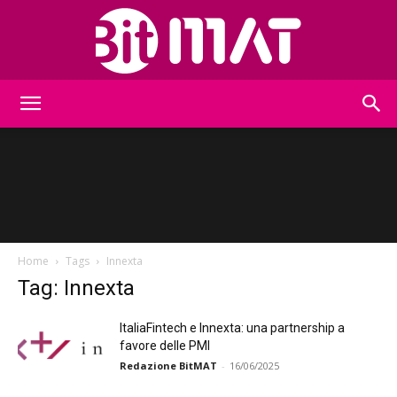
BitMat
Home
Tags
Innexta
Tag: Innexta
ItaliaFintech e Innexta: una partnership a
favore delle PMI
Redazione BitMAT
-
16/06/2025