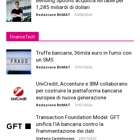
Bending Spoons acquista Airtable per
1,285 miliardi di dollari
Redazione BitMAT
-
05/08/2026
FinanceTech
Truffe bancarie, 36mila euro in fumo con
un SMS
Redazione BitMAT
-
31/07/2026
UniCredit, Accenture e IBM collaborano
per costruire la piattaforma bancaria
europea di nuova generazione
Redazione BitMAT
-
31/07/2026
Transaction Foundation Model: GFT
unifica l’IA bancaria contro la
frammentazione dei dati
Stefano Castelnuovo
-
24/07/2026