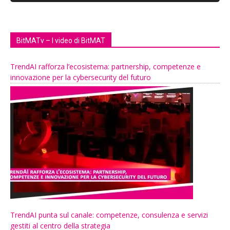
BitMATv – I video di BitMAT
TrendAI rafforza l’ecosistema: partnership, competenze e
innovazione per la cybersecurity del futuro
TrendAI punta sul canale: competenze, consulenza e servizi
gestiti al centro della strategia