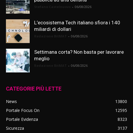
Stefano Castelnuovo
-
06/08/2026
L’ecosistema Tech italiano sfiora i 140
miliardi di dollari
Redazione BitMAT
-
06/08/2026
Settimana corta? Non basta per lavorare
meglio
Redazione BitMAT
-
06/08/2026
CATEGORIE PIÙ LETTE
News
13800
Portale Focus On
12595
Portale Evidenza
8323
Sicurezza
3137