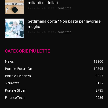
miliardi di dollari
Redazione BitMAT
-
06/08/2026
Settimana corta? Non basta per lavorare
meglio
Redazione BitMAT
-
06/08/2026
CATEGORIE PIÙ LETTE
News
13800
Portale Focus On
12595
Portale Evidenza
8323
Sicurezza
3137
Portale Slider
2785
FinanceTech
2736