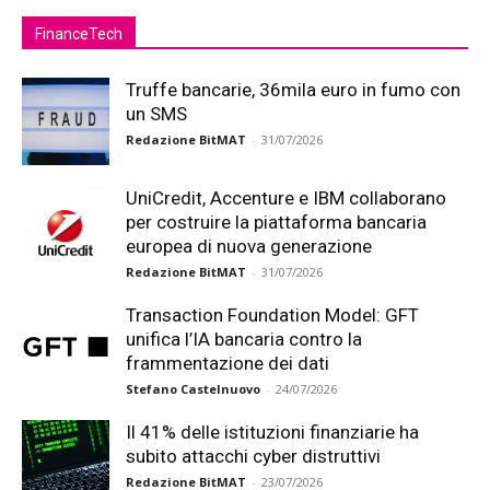
FinanceTech
Truffe bancarie, 36mila euro in fumo con
un SMS
Redazione BitMAT
-
31/07/2026
UniCredit, Accenture e IBM collaborano
per costruire la piattaforma bancaria
europea di nuova generazione
Redazione BitMAT
-
31/07/2026
Transaction Foundation Model: GFT
unifica l’IA bancaria contro la
frammentazione dei dati
Stefano Castelnuovo
-
24/07/2026
Il 41% delle istituzioni finanziarie ha
subito attacchi cyber distruttivi
Redazione BitMAT
-
23/07/2026