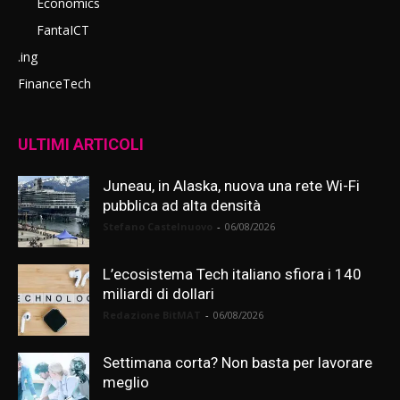
Economics
FantaICT
.ing
FinanceTech
ULTIMI ARTICOLI
Juneau, in Alaska, nuova una rete Wi-Fi
pubblica ad alta densità
Stefano Castelnuovo
-
06/08/2026
L’ecosistema Tech italiano sfiora i 140
miliardi di dollari
Redazione BitMAT
-
06/08/2026
Settimana corta? Non basta per lavorare
meglio