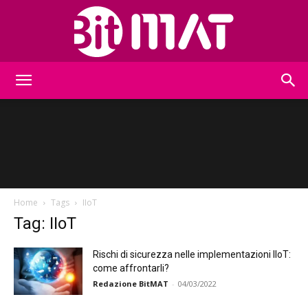
BitMat
Home
Tags
IIoT
Tag: IIoT
Rischi di sicurezza nelle implementazioni IIoT:
come affrontarli?
Redazione BitMAT
-
04/03/2022