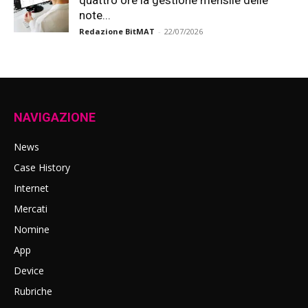
quattro ore la gestione mensile delle
note...
Redazione BitMAT
-
22/07/2026
NAVIGAZIONE
News
Case History
Internet
Mercati
Nomine
App
Device
Rubriche