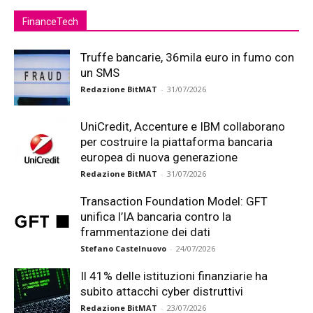
FinanceTech
Truffe bancarie, 36mila euro in fumo con
un SMS
Redazione BitMAT
-
31/07/2026
UniCredit, Accenture e IBM collaborano
per costruire la piattaforma bancaria
europea di nuova generazione
Redazione BitMAT
-
31/07/2026
Transaction Foundation Model: GFT
unifica l’IA bancaria contro la
frammentazione dei dati
Stefano Castelnuovo
-
24/07/2026
Il 41% delle istituzioni finanziarie ha
subito attacchi cyber distruttivi
Redazione BitMAT
-
23/07/2026