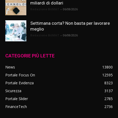
miliardi di dollari
Redazione BitMAT
-
06/08/2026
Settimana corta? Non basta per lavorare
meglio
Redazione BitMAT
-
06/08/2026
CATEGORIE PIÙ LETTE
News
13800
Portale Focus On
12595
Portale Evidenza
8323
Sicurezza
3137
Portale Slider
2785
FinanceTech
2736