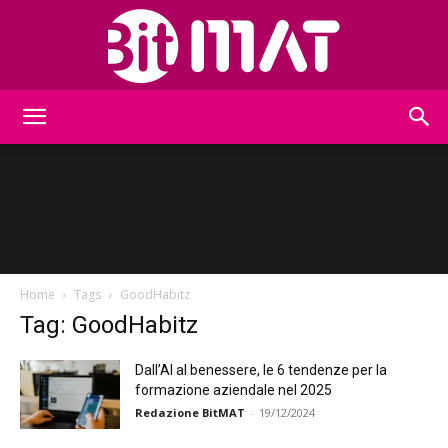
BitMat
Home
Tags
GoodHabitz
Tag: GoodHabitz
Dall’AI al benessere, le 6 tendenze per la
formazione aziendale nel 2025
Redazione BitMAT
-
19/12/2024