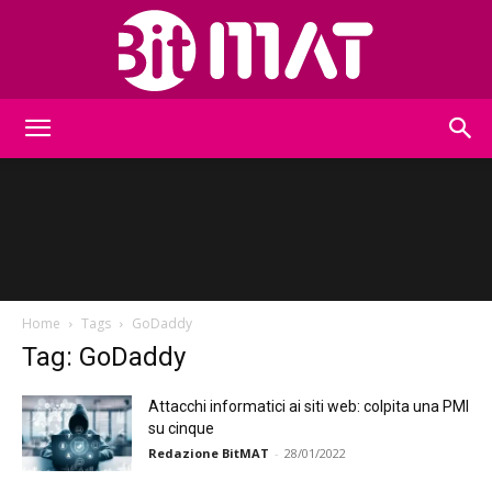
BitMat
Home
Tags
GoDaddy
Tag: GoDaddy
Attacchi informatici ai siti web: colpita una PMI
su cinque
Redazione BitMAT
-
28/01/2022