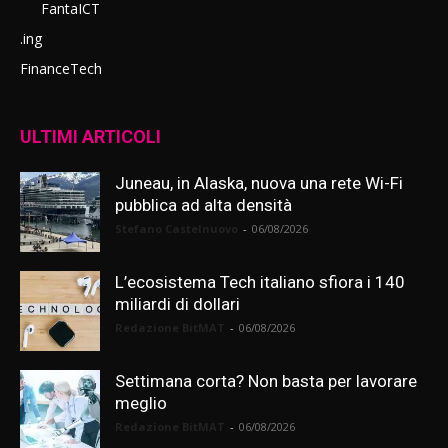
FantaICT
.ing
FinanceTech
ULTIMI ARTICOLI
Juneau, in Alaska, nuova una rete Wi-Fi
pubblica ad alta densità
Stefano Castelnuovo
-
06/08/2026
L’ecosistema Tech italiano sfiora i 140
miliardi di dollari
Redazione BitMAT
-
06/08/2026
Settimana corta? Non basta per lavorare
meglio
Redazione BitMAT
-
06/08/2026