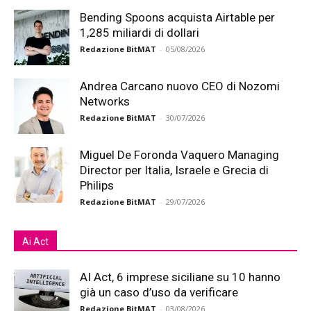
Bending Spoons acquista Airtable per
1,285 miliardi di dollari
Redazione BitMAT
-
05/08/2026
Andrea Carcano nuovo CEO di Nozomi
Networks
Redazione BitMAT
-
30/07/2026
Miguel De Foronda Vaquero Managing
Director per Italia, Israele e Grecia di
Philips
Redazione BitMAT
-
29/07/2026
Ai Act
AI Act, 6 imprese siciliane su 10 hanno
già un caso d’uso da verificare
Redazione BitMAT
-
03/08/2026