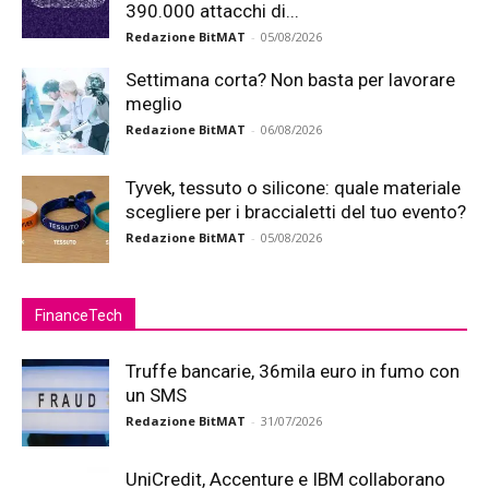
390.000 attacchi di...
Redazione BitMAT
-
05/08/2026
Settimana corta? Non basta per lavorare
meglio
Redazione BitMAT
-
06/08/2026
Tyvek, tessuto o silicone: quale materiale
scegliere per i braccialetti del tuo evento?
Redazione BitMAT
-
05/08/2026
FinanceTech
Truffe bancarie, 36mila euro in fumo con
un SMS
Redazione BitMAT
-
31/07/2026
UniCredit, Accenture e IBM collaborano