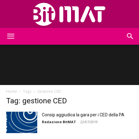
BitMat
Home
Tags
Gestione CED
Tag: gestione CED
Consip aggiudica la gara per i CED della PA
Redazione BitMAT
-
22/07/2019