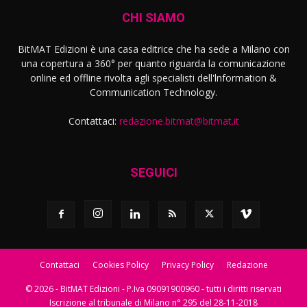
CHI SIAMO
BitMAT Edizioni è una casa editrice che ha sede a Milano con
una copertura a 360° per quanto riguarda la comunicazione
online ed offline rivolta agli specialisti dell'lnformation &
Communication Technology.
Contattaci:
redazione.bitmat@bitmat.it
SEGUICI
Contattaci
Cookies Policy
Privacy Policy
Redazione
© 2026 - BitMAT Edizioni - P.Iva 09091900960 - tutti i diritti riservati
Iscrizione al tribunale di Milano n° 295 del 28-11-2018