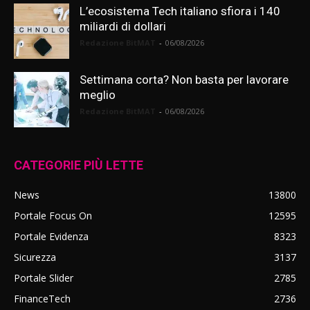
L’ecosistema Tech italiano sfiora i 140
miliardi di dollari
Redazione BitMAT
-
06/08/2026
Settimana corta? Non basta per lavorare
meglio
Redazione BitMAT
-
06/08/2026
CATEGORIE PIÙ LETTE
News
13800
Portale Focus On
12595
Portale Evidenza
8323
Sicurezza
3137
Portale Slider
2785
FinanceTech
2736