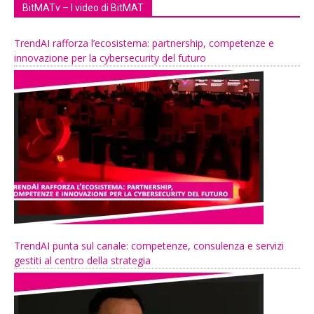
BitMATv – I video di BitMAT
TrendAI rafforza l’ecosistema: partnership, competenze e
innovazione per la cybersecurity del futuro
TrendAI punta sul canale: competenze, consulenza e servizi
gestiti al centro della strategia