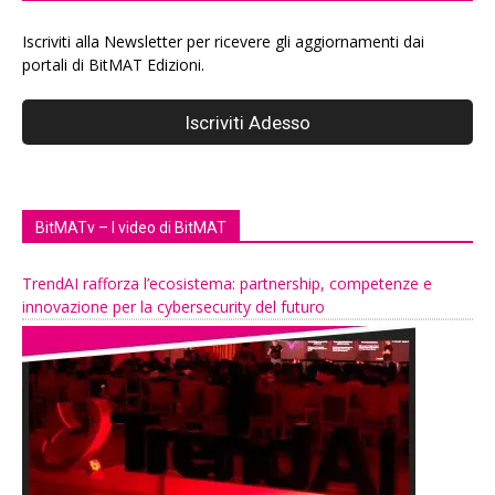
Iscriviti alla Newsletter per ricevere gli aggiornamenti dai
portali di BitMAT Edizioni.
BitMATv – I video di BitMAT
TrendAI rafforza l’ecosistema: partnership, competenze e
innovazione per la cybersecurity del futuro