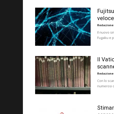
Fujits
veloce
Redazione
Il nuovo s
Fugaku e pu
Il Vati
scanne
Redazione
Con lo scan
numerosi do
Stimar