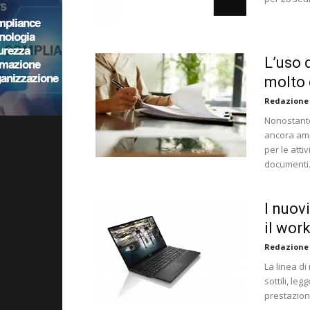
L’uso 
molto 
Redazione
Nonostante 
ancora ampi
per le atti
documenti
I nuov
il wor
Redazione
La linea di
sottili, le
prestazioni