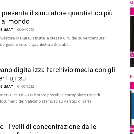
st
u presenta il simulatore quantistico più
 al mondo
 BitMAT
-
08/04/2022
imulatore di Fujitsu sfrutta la stessa CPU del supercomputer
ò gestire circuiti quantistici a 36 qubit.
cano digitalizza l’archivio media con gli
Pe
r Fujitsu
 BitMAT
-
01/03/2022
ner Fujitsu fi-7900 è stato possibile estrapolare i dati di
cumenti del Vaticano stampati su vari tipi di carta.
e i livelli di concentrazione dalle