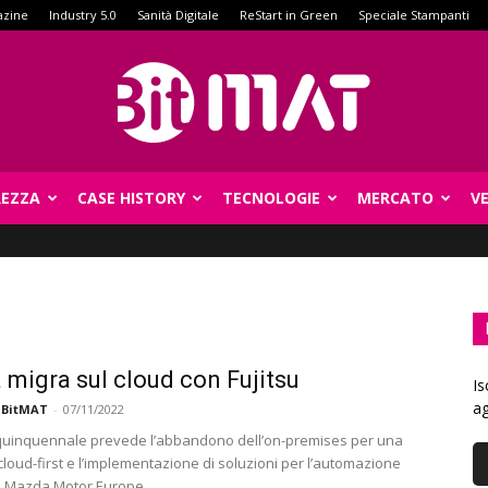
azine
Industry 5.0
Sanità Digitale
ReStart in Green
Speciale Stampanti
REZZA
CASE HISTORY
TECNOLOGIE
MERCATO
V
BitMat
migra sul cloud con Fujitsu
Is
ag
 BitMAT
-
07/11/2022
quinquennale prevede l’abbandono dell’on-premises per una
cloud-first e l’implementazione di soluzioni per l’automazione
i Mazda Motor Europe.