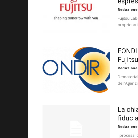
espres
Redazione
Fujitsu La
proprietari
FONDIR
Fujits
Redazione
Dematerial
dell’Agenzi
La chi
fiduci
Redazione
I processi 