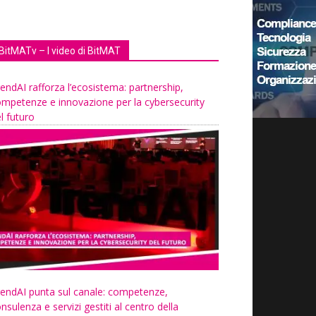
BitMATv – I video di BitMAT
endAI rafforza l’ecosistema: partnership,
mpetenze e innovazione per la cybersecurity
l futuro
endAI punta sul canale: competenze,
nsulenza e servizi gestiti al centro della