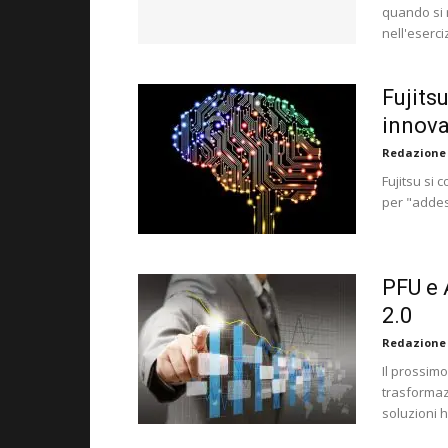
quando si 
nell'eserc
Fujits
innova
Redazione
Fujitsu si 
per "addest
PFU e 
2.0
Redazione
Il prossim
trasformaz
soluzioni 