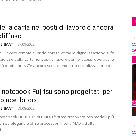
della carta nei posti di lavoro è ancora
diffuso
Tr
co
 BitMAT
-
27/09/2022
de
il lavoro remoto e ibrido spinga verso la digitalizzazione si fa
o uso della carta nei posti di lavoro per i processi operativi e
vità quotidiane. C’è ancora scetticismo sulla digitalizzazione dei
.
i notebook Fujitsu sono progettati per
kplace ibrido
 BitMAT
-
09/08/2022
 notebook LIFEBOOK di Fujitsu è stata rinnovata con modelli più
ggeri ed eleganti e offre processori Intel o AMD ad alte
Tr
.
co