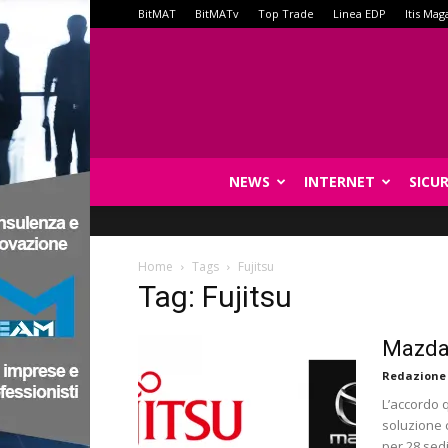
BitMAT
BitMATv
Top Trade
Linea EDP
Itis Mag
NEWS
INTERNET
SICU
Home
Tags
Fujitsu
Tag: Fujitsu
Mazda 
Redazione
L’accordo 
soluzione 
per 28 sed