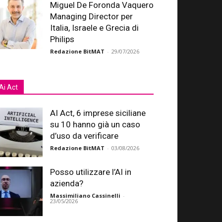
Miguel De Foronda Vaquero
Managing Director per
Italia, Israele e Grecia di
Philips
Redazione BitMAT
-
29/07/2026
Ai Act
AI Act, 6 imprese siciliane
su 10 hanno già un caso
d’uso da verificare
Redazione BitMAT
-
03/08/2026
Posso utilizzare l’AI in
azienda?
Massimiliano Cassinelli
-
23/05/2026