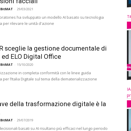
sioni facciali
 BitMAT
-
29/03/2021
Ti
boratories ha sviluppato un modello AI basato su tecnologia
a per rilevare le unità d'azione
 sceglie la gestione documentale di
u ed ELO Digital Office
 BitMAT
-
15/10/2020
izzazione in completa conformità con le linee guida
a per l’Italia Digitale sul tema della dematerializzazione
IA
pr
ave della trasformazione digitale è la
a
 BitMAT
-
29/07/2019
decisionali basati su AI risultano più efficaci nel lungo periodo