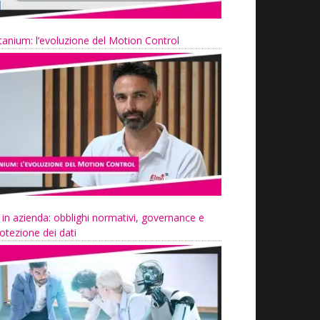
tanium: l’evoluzione del Motion Control
 in azienda: obblighi normativi, governance e
otezione dei dati