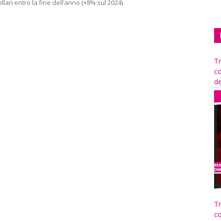
dollari entro la fine dell’anno (+8% sul 2024)
Tr
co
de
Tr
co