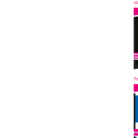
st
Pe