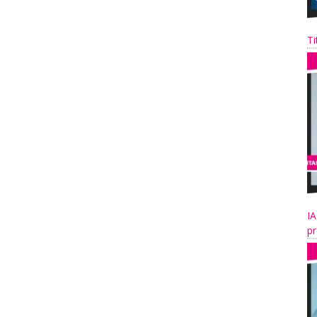
Ti
IA
pr