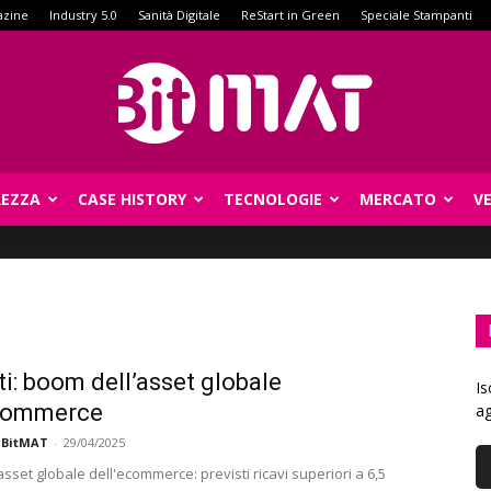
azine
Industry 5.0
Sanità Digitale
ReStart in Green
Speciale Stampanti
REZZA
CASE HISTORY
TECNOLOGIE
MERCATO
V
BitMat
i: boom dell’asset globale
Is
ecommerce
ag
 BitMAT
-
29/04/2025
sset globale dell'ecommerce: previsti ricavi superiori a 6,5