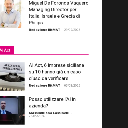
Miguel De Foronda Vaquero
Managing Director per
Italia, Israele e Grecia di
Philips
Redazione BitMAT
-
29/07/2026
Ai Act
AI Act, 6 imprese siciliane
su 10 hanno già un caso
d’uso da verificare
Redazione BitMAT
-
03/08/2026
Posso utilizzare l’AI in
azienda?
Massimiliano Cassinelli
-
23/05/2026