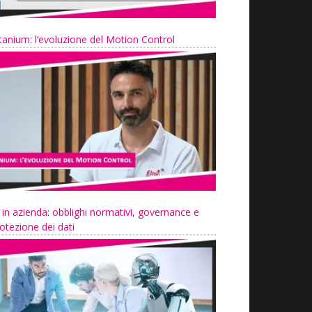
tanium: l’evoluzione del Motion Control
 in azienda: obblighi normativi, governance e
otezione dei dati