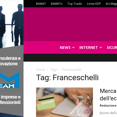
BitMAT
BitMATv
Top Trade
Linea EDP
Itis Mag
NEWS
INTERNET
SICU
Home
Tags
Franceschelli
Tag: Franceschelli
Mercat
dell’
Redazione
Boom dell’a