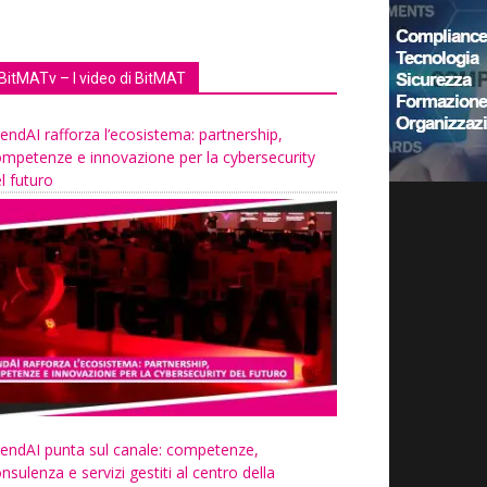
BitMATv – I video di BitMAT
endAI rafforza l’ecosistema: partnership,
mpetenze e innovazione per la cybersecurity
l futuro
endAI punta sul canale: competenze,
nsulenza e servizi gestiti al centro della