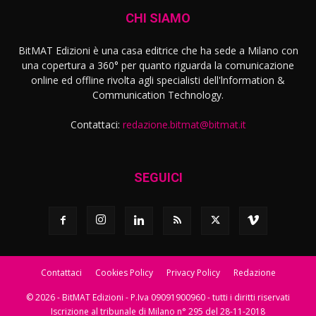
CHI SIAMO
BitMAT Edizioni è una casa editrice che ha sede a Milano con
una copertura a 360° per quanto riguarda la comunicazione
online ed offline rivolta agli specialisti dell'lnformation &
Communication Technology.
Contattaci:
redazione.bitmat@bitmat.it
SEGUICI
Contattaci
Cookies Policy
Privacy Policy
Redazione
© 2026 - BitMAT Edizioni - P.Iva 09091900960 - tutti i diritti riservati
Iscrizione al tribunale di Milano n° 295 del 28-11-2018