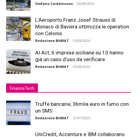
Stefano Castelnuovo
-
06/08/2026
L’Aeroporto Franz Josef Strauss di
Monaco di Baviera ottimizza le operation
con Celonis
Redazione BitMAT
-
05/08/2026
AI Act, 6 imprese siciliane su 10 hanno
già un caso d’uso da verificare
Redazione BitMAT
-
03/08/2026
FinanceTech
Truffe bancarie, 36mila euro in fumo con
un SMS
Redazione BitMAT
-
31/07/2026
UniCredit, Accenture e IBM collaborano