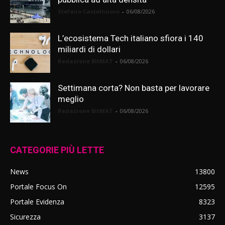
Stefano Castelnuovo
-
06/08/2026
L’ecosistema Tech italiano sfiora i 140
miliardi di dollari
Redazione BitMAT
-
06/08/2026
Settimana corta? Non basta per lavorare
meglio
Redazione BitMAT
-
06/08/2026
CATEGORIE PIÙ LETTE
News
13800
Portale Focus On
12595
Portale Evidenza
8323
Sicurezza
3137