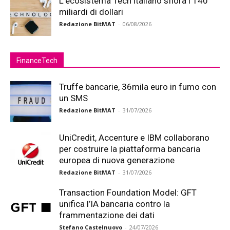
L’ecosistema Tech italiano sfiora i 140
miliardi di dollari
Redazione BitMAT
-
06/08/2026
FinanceTech
Truffe bancarie, 36mila euro in fumo con
un SMS
Redazione BitMAT
-
31/07/2026
UniCredit, Accenture e IBM collaborano
per costruire la piattaforma bancaria
europea di nuova generazione
Redazione BitMAT
-
31/07/2026
Transaction Foundation Model: GFT
unifica l’IA bancaria contro la
frammentazione dei dati
Stefano Castelnuovo
-
24/07/2026