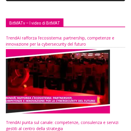
BitMATv – I video di BitMAT
TrendAI rafforza l’ecosistema: partnership, competenze e
innovazione per la cybersecurity del futuro
TrendAI punta sul canale: competenze, consulenza e servizi
gestiti al centro della strategia