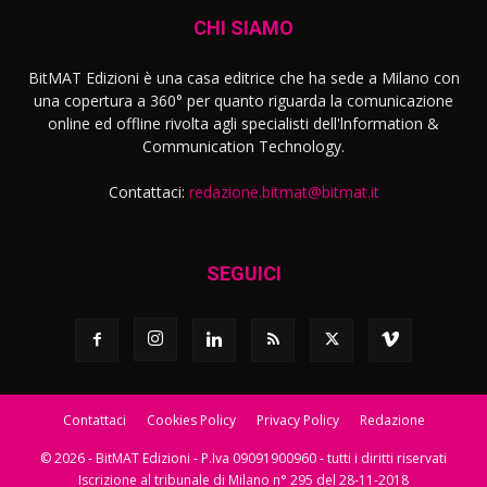
CHI SIAMO
BitMAT Edizioni è una casa editrice che ha sede a Milano con
una copertura a 360° per quanto riguarda la comunicazione
online ed offline rivolta agli specialisti dell'lnformation &
Communication Technology.
Contattaci:
redazione.bitmat@bitmat.it
SEGUICI
Contattaci
Cookies Policy
Privacy Policy
Redazione
© 2026 - BitMAT Edizioni - P.Iva 09091900960 - tutti i diritti riservati
Iscrizione al tribunale di Milano n° 295 del 28-11-2018