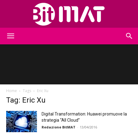
BitMat
Home
Tags
Eric Xu
Tag: Eric Xu
Digital Transformation: Huawei promuove la
strategia “All Cloud”
Redazione BitMAT
-
13/04/2016