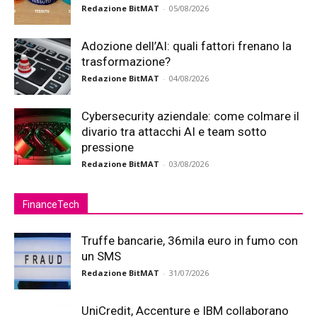
Redazione BitMAT
-
05/08/2026
Adozione dell’AI: quali fattori frenano la
trasformazione?
Redazione BitMAT
-
04/08/2026
Cybersecurity aziendale: come colmare il
divario tra attacchi AI e team sotto
pressione
Redazione BitMAT
-
03/08/2026
FinanceTech
Truffe bancarie, 36mila euro in fumo con
un SMS
Redazione BitMAT
-
31/07/2026
UniCredit, Accenture e IBM collaborano