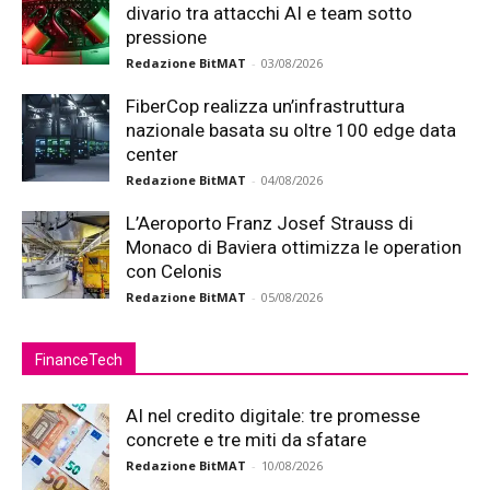
divario tra attacchi AI e team sotto
pressione
Redazione BitMAT
-
03/08/2026
FiberCop realizza un’infrastruttura
nazionale basata su oltre 100 edge data
center
Redazione BitMAT
-
04/08/2026
L’Aeroporto Franz Josef Strauss di
Monaco di Baviera ottimizza le operation
con Celonis
Redazione BitMAT
-
05/08/2026
FinanceTech
AI nel credito digitale: tre promesse
concrete e tre miti da sfatare
Redazione BitMAT
-
10/08/2026