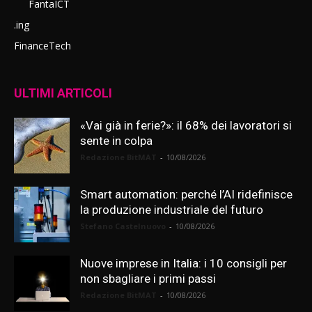
FantaICT
.ing
FinanceTech
ULTIMI ARTICOLI
«Vai già in ferie?»: il 68% dei lavoratori si
sente in colpa
Redazione BitMAT
-
10/08/2026
Smart automation: perché l’AI ridefinisce
la produzione industriale del futuro
Stefano Castelnuovo
-
10/08/2026
Nuove imprese in Italia: i 10 consigli per
non sbagliare i primi passi
Redazione BitMAT
-
10/08/2026