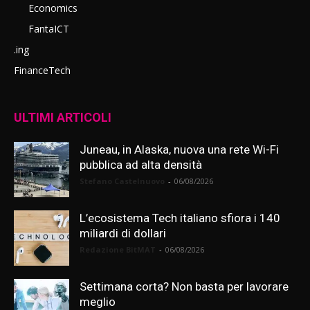
Economics
FantaICT
.ing
FinanceTech
ULTIMI ARTICOLI
Juneau, in Alaska, nuova una rete Wi-Fi
pubblica ad alta densità
Stefano Castelnuovo
-
06/08/2026
L’ecosistema Tech italiano sfiora i 140
miliardi di dollari
Redazione BitMAT
-
06/08/2026
Settimana corta? Non basta per lavorare
meglio