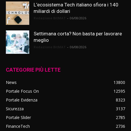
L’ecosistema Tech italiano sfiora i 140
miliardi di dollari
Redazione BitMAT
-
06/08/2026
Settimana corta? Non basta per lavorare
meglio
Redazione BitMAT
-
06/08/2026
CATEGORIE PIÙ LETTE
News
13800
Portale Focus On
12595
Portale Evidenza
8323
Sicurezza
3137
Portale Slider
2785
FinanceTech
2736