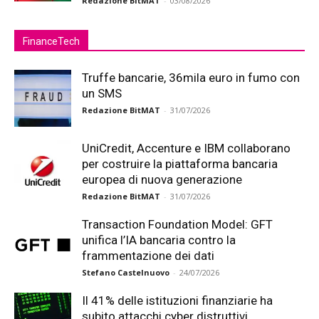
Redazione BitMAT
-
03/08/2026
FinanceTech
Truffe bancarie, 36mila euro in fumo con
un SMS
Redazione BitMAT
-
31/07/2026
UniCredit, Accenture e IBM collaborano
per costruire la piattaforma bancaria
europea di nuova generazione
Redazione BitMAT
-
31/07/2026
Transaction Foundation Model: GFT
unifica l’IA bancaria contro la
frammentazione dei dati
Stefano Castelnuovo
-
24/07/2026
Il 41% delle istituzioni finanziarie ha
subito attacchi cyber distruttivi