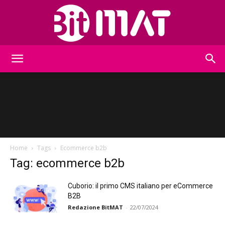
BitMat
Home
Tags
Ecommerce b2b
Tag: ecommerce b2b
Cuborio: il primo CMS italiano per eCommerce
B2B
Redazione BitMAT
-
22/07/2024