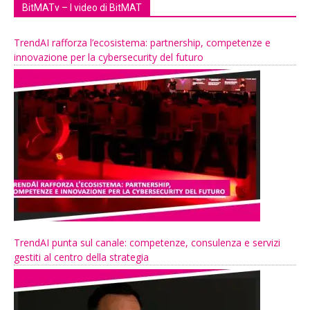
BitMATv – I video di BitMAT
TrendAI rafforza l’ecosistema: partnership, competenze e
innovazione per la cybersecurity del futuro
TrendAI punta sul canale: competenze, consulenza e servizi
gestiti al centro della strategia