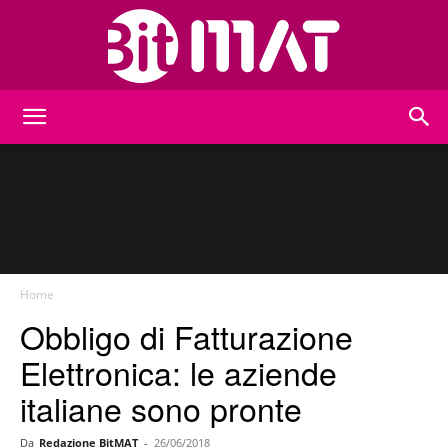
BitMat
Home
Obbligo di Fatturazione
Elettronica: le aziende
italiane sono pronte
Da
Redazione BitMAT
-
26/06/2018