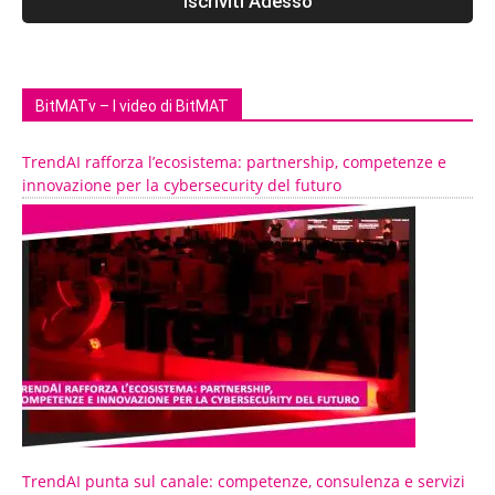
BitMATv – I video di BitMAT
TrendAI rafforza l’ecosistema: partnership, competenze e
innovazione per la cybersecurity del futuro
TrendAI punta sul canale: competenze, consulenza e servizi