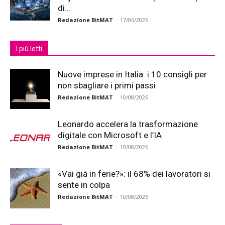
di...
Redazione BitMAT
-
17/06/2026
I più letti
Nuove imprese in Italia: i 10 consigli per
non sbagliare i primi passi
Redazione BitMAT
-
10/08/2026
Leonardo accelera la trasformazione
digitale con Microsoft e l’IA
Redazione BitMAT
-
10/08/2026
«Vai già in ferie?»: il 68% dei lavoratori si
sente in colpa
Redazione BitMAT
-
10/08/2026