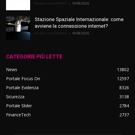
Redazione BitMAT
-
10/08/2026
Stazione Spaziale Internazionale: come
avviene la connessione internet?
Redazione BitMAT
-
10/08/2026
CATEGORIE PIÙ LETTE
News
13802
Portale Focus On
12597
Portale Evidenza
8326
Sicurezza
3138
Portale Slider
2784
FinanceTech
2737