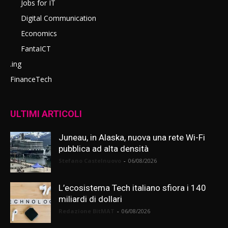
Jobs for IT
Digital Communication
Economics
FantaICT
.ing
FinanceTech
ULTIMI ARTICOLI
Juneau, in Alaska, nuova una rete Wi-Fi
pubblica ad alta densità
Stefano Castelnuovo
-
06/08/2026
L’ecosistema Tech italiano sfiora i 140
miliardi di dollari
Redazione BitMAT
-
06/08/2026