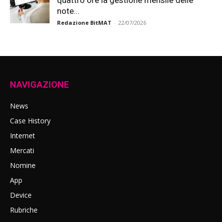
quattro ore la gestione mensile delle
note...
Redazione BitMAT
-
22/07/2026
NAVIGAZIONE
News
Case History
Internet
Mercati
Nomine
App
Device
Rubriche