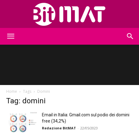
BitMat
Home
Tags
Domini
Tag: domini
Email in Italia: Gmail.com sul podio dei domini
free (34,2%)
Redazione BitMAT
-
22/05/2023