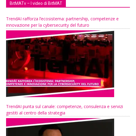
BitMATv – I video di BitMAT
TrendAI rafforza l’ecosistema: partnership, competenze e
innovazione per la cybersecurity del futuro
TrendAI punta sul canale: competenze, consulenza e servizi
gestiti al centro della strategia