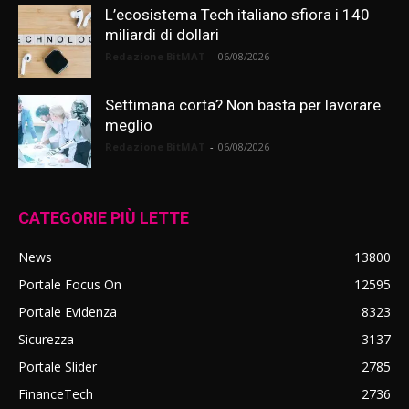
L’ecosistema Tech italiano sfiora i 140
miliardi di dollari
Redazione BitMAT
-
06/08/2026
Settimana corta? Non basta per lavorare
meglio
Redazione BitMAT
-
06/08/2026
CATEGORIE PIÙ LETTE
News
13800
Portale Focus On
12595
Portale Evidenza
8323
Sicurezza
3137
Portale Slider
2785
FinanceTech
2736