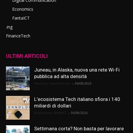
Digital Communication
Economics
FantaICT
.ing
FinanceTech
ULTIMI ARTICOLI
Juneau, in Alaska, nuova una rete Wi-Fi
pubblica ad alta densità
Stefano Castelnuovo
-
06/08/2026
L’ecosistema Tech italiano sfiora i 140
miliardi di dollari
Redazione BitMAT
-
06/08/2026
Settimana corta? Non basta per lavorare