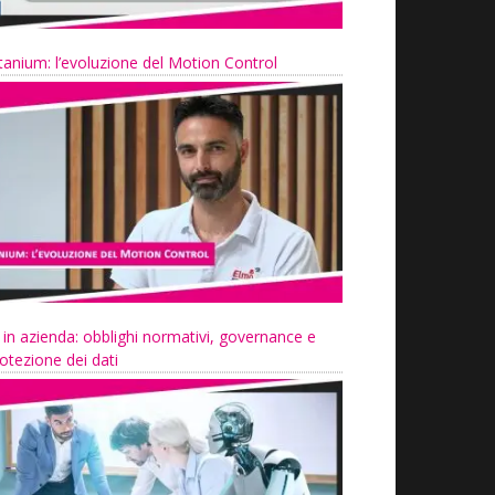
tanium: l’evoluzione del Motion Control
 in azienda: obblighi normativi, governance e
otezione dei dati