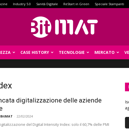
azine
Industry 5.0
Sanità Digitale
ReStart in Green
Speciale Stampanti
REZZA
CASE HISTORY
TECNOLOGIE
MERCATO
V
BitMat
ndex
cata digitalizzazione delle aziende
Is
e
ag
 BitMAT
-
22/02/2024
digitalizzazione del Digital Intensity Index: solo il 60,7% delle PMI