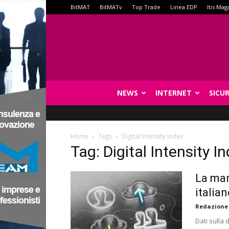
BitMAT
BitMATv
Top Trade
Linea EDP
Itis Mag
NEWS
INTERNET
SICU
Home
Tags
Digital Intensity Index
Tag: Digital Intensity I
La man
italian
Redazione
Dati sulla 