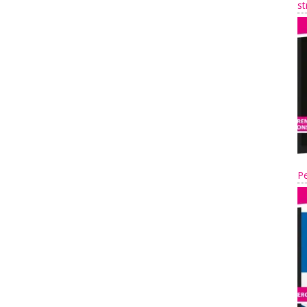
st
Pe