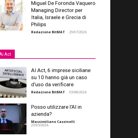
Miguel De Foronda Vaquero
Managing Director per
Italia, Israele e Grecia di
Philips
Redazione BitMAT
-
29/07/2026
Ai Act
AI Act, 6 imprese siciliane
su 10 hanno già un caso
d’uso da verificare
Redazione BitMAT
-
03/08/2026
Posso utilizzare l’AI in
azienda?
Massimiliano Cassinelli
-
23/05/2026