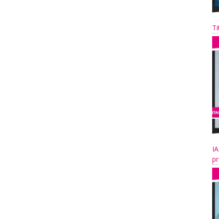
Ti
IA
pr