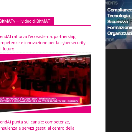
BitMATv – I video di BitMAT
endAI rafforza l’ecosistema: partnership,
mpetenze e innovazione per la cybersecurity
l futuro
endAI punta sul canale: competenze,
nsulenza e servizi gestiti al centro della