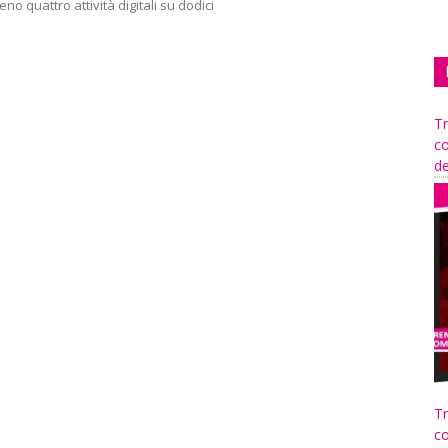
no quattro attività digitali su dodici
Tr
co
de
Tr
co