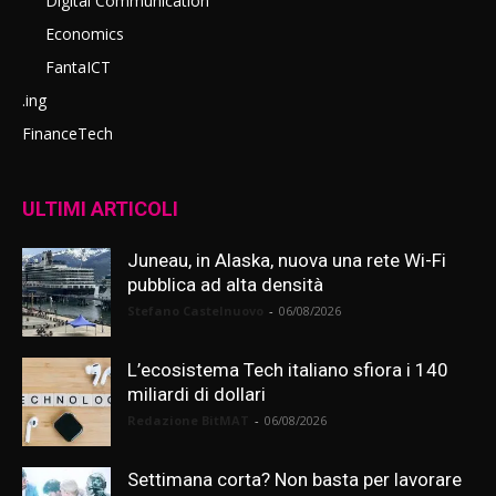
Digital Communication
Economics
FantaICT
.ing
FinanceTech
ULTIMI ARTICOLI
Juneau, in Alaska, nuova una rete Wi-Fi
pubblica ad alta densità
Stefano Castelnuovo
-
06/08/2026
L’ecosistema Tech italiano sfiora i 140
miliardi di dollari
Redazione BitMAT
-
06/08/2026
Settimana corta? Non basta per lavorare