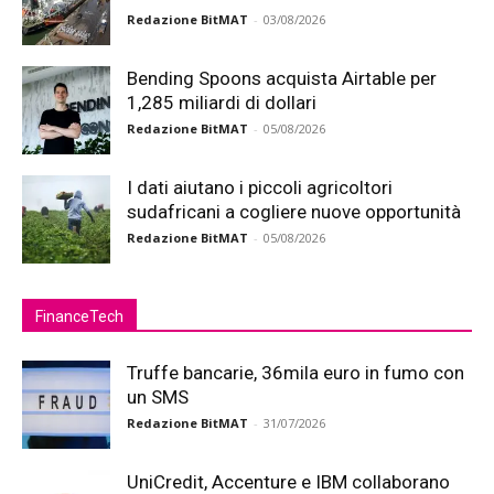
Redazione BitMAT
-
03/08/2026
Bending Spoons acquista Airtable per
1,285 miliardi di dollari
Redazione BitMAT
-
05/08/2026
I dati aiutano i piccoli agricoltori
sudafricani a cogliere nuove opportunità
Redazione BitMAT
-
05/08/2026
FinanceTech
Truffe bancarie, 36mila euro in fumo con
un SMS
Redazione BitMAT
-
31/07/2026
UniCredit, Accenture e IBM collaborano