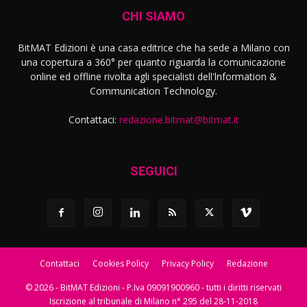
CHI SIAMO
BitMAT Edizioni è una casa editrice che ha sede a Milano con
una copertura a 360° per quanto riguarda la comunicazione
online ed offline rivolta agli specialisti dell'lnformation &
Communication Technology.
Contattaci:
redazione.bitmat@bitmat.it
SEGUICI
Contattaci
Cookies Policy
Privacy Policy
Redazione
© 2026 - BitMAT Edizioni - P.Iva 09091900960 - tutti i diritti riservati
Iscrizione al tribunale di Milano n° 295 del 28-11-2018