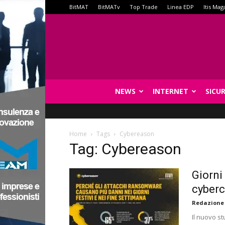
BitMAT
BitMATv
Top Trade
Linea EDP
Itis Mag
NEWS
INTERNET
SICU
Home
Tags
Cybereason
Tag: Cybereason
Giorni 
cyberc
Redazione
Il nuovo st