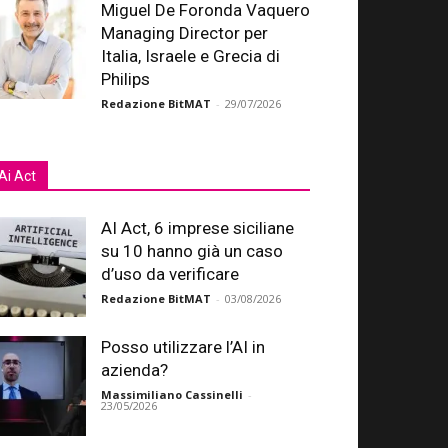
Miguel De Foronda Vaquero
Managing Director per
Italia, Israele e Grecia di
Philips
Redazione BitMAT
-
29/07/2026
Ai Act
AI Act, 6 imprese siciliane
su 10 hanno già un caso
d’uso da verificare
Redazione BitMAT
-
03/08/2026
Posso utilizzare l’AI in
azienda?
Massimiliano Cassinelli
-
23/05/2026