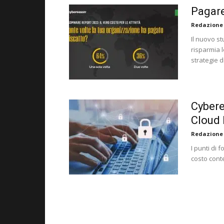
Pagare
Redazione
Il nuovo s
risparmia 
strategie 
Cybere
Cloud 
Redazione
I punti di 
costo cont