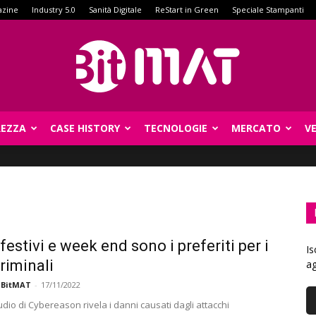
azine
Industry 5.0
Sanità Digitale
ReStart in Green
Speciale Stampanti
REZZA
CASE HISTORY
TECNOLOGIE
MERCATO
V
BitMat
festivi e week end sono i preferiti per i
Is
riminali
ag
 BitMAT
-
17/11/2022
udio di Cybereason rivela i danni causati dagli attacchi