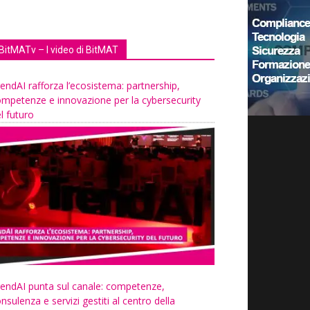
BitMATv – I video di BitMAT
endAI rafforza l’ecosistema: partnership,
mpetenze e innovazione per la cybersecurity
l futuro
endAI punta sul canale: competenze,
nsulenza e servizi gestiti al centro della