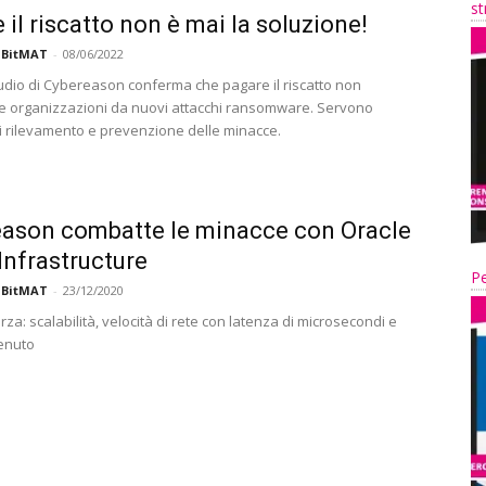
st
 il riscatto non è mai la soluzione!
 BitMAT
-
08/06/2022
tudio di Cybereason conferma che pagare il riscatto non
le organizzazioni da nuovi attacchi ransomware. Servono
di rilevamento e prevenzione delle minacce.
ason combatte le minacce con Oracle
Infrastructure
Pe
 BitMAT
-
23/12/2020
forza: scalabilità, velocità di rete con latenza di microsecondi e
enuto