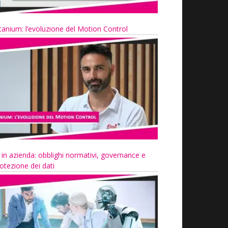
tanium: l’evoluzione del Motion Control
 in azienda: obblighi normativi, governance e
otezione dei dati