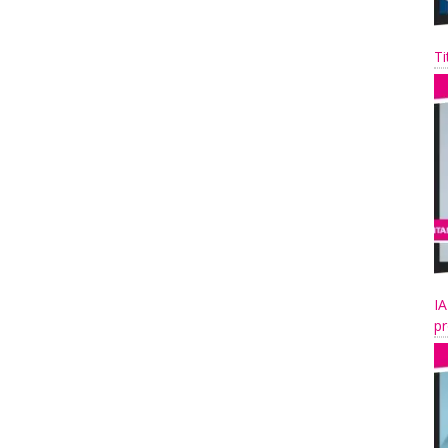
Ti
IA
pr