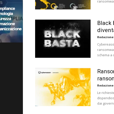
ransomware 
Black 
diven
Redazione
Cybereason 
ransomware
schema a d
Ransom
ranso
Redazione
Le richies
dispendios
dai governi