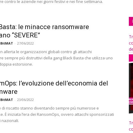
contro le aziende nei giorni festivi e nei fine settimana.
Basta: le minacce ransomware
tano “SEVERE”
Tr
co
 BitMAT
-
27/06/2022
de
allerta le organizzazioni globali contro gli attacchi
 sempre più distruttivi della gang Black Basta che utilizza uno
oppia estorsione.
Ops: l’evoluzione dell’economia del
mware
 BitMAT
-
23/06/2022
te di riscatto stanno diventando sempre più numerose e
e. È iniziata l’era dei RansomOps, ovvero attacchi sponsorizzati
 nazionali.
Tr
co