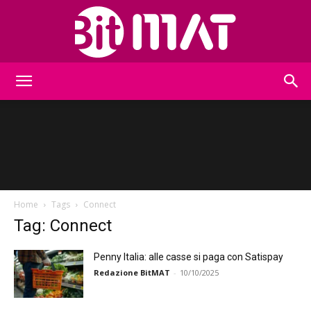
BitMat
Home
Tags
Connect
Tag: Connect
Penny Italia: alle casse si paga con Satispay
Redazione BitMAT
-
10/10/2025