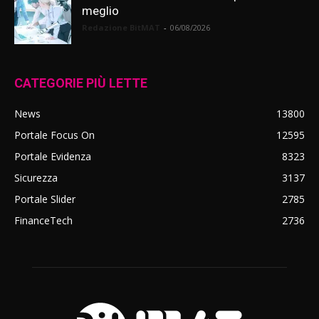
meglio
Redazione BitMAT
-
06/08/2026
CATEGORIE PIÙ LETTE
News
13800
Portale Focus On
12595
Portale Evidenza
8323
Sicurezza
3137
Portale Slider
2785
FinanceTech
2736