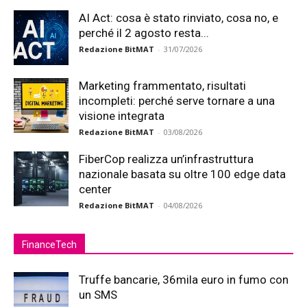
AI Act: cosa è stato rinviato, cosa no, e
perché il 2 agosto resta...
Redazione BitMAT
-
31/07/2026
Marketing frammentato, risultati
incompleti: perché serve tornare a una
visione integrata
Redazione BitMAT
-
03/08/2026
FiberCop realizza un’infrastruttura
nazionale basata su oltre 100 edge data
center
Redazione BitMAT
-
04/08/2026
FinanceTech
Truffe bancarie, 36mila euro in fumo con
un SMS