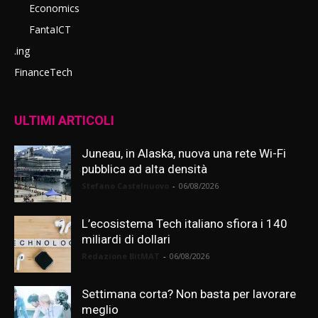
Economics
FantaICT
.ing
FinanceTech
ULTIMI ARTICOLI
Juneau, in Alaska, nuova una rete Wi-Fi
pubblica ad alta densità
Stefano Castelnuovo
-
06/08/2026
L’ecosistema Tech italiano sfiora i 140
miliardi di dollari
Redazione BitMAT
-
06/08/2026
Settimana corta? Non basta per lavorare
meglio