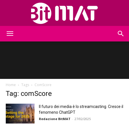
BitMat
Home
Tags
ComScore
Tag: comScore
Il futuro dei media è lo streamcasting. Cresce il
fenomeno ChatGPT
Redazione BitMAT
-
27/02/2025