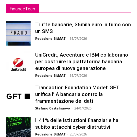
FinanceTech
Truffe bancarie, 36mila euro in fumo con
un SMS
Redazione BitMAT
-
31/07/2026
UniCredit, Accenture e IBM collaborano
per costruire la piattaforma bancaria
europea di nuova generazione
Redazione BitMAT
-
31/07/2026
Transaction Foundation Model: GFT
unifica l’IA bancaria contro la
frammentazione dei dati
Stefano Castelnuovo
-
24/07/2026
Il 41% delle istituzioni finanziarie ha
subito attacchi cyber distruttivi
Redazione BitMAT
-
23/07/2026