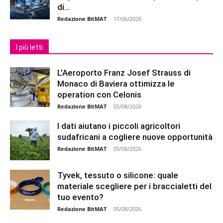
di...
Redazione BitMAT
-
17/06/2026
I più letti
L’Aeroporto Franz Josef Strauss di
Monaco di Baviera ottimizza le
operation con Celonis
Redazione BitMAT
-
05/08/2026
I dati aiutano i piccoli agricoltori
sudafricani a cogliere nuove opportunità
Redazione BitMAT
-
05/08/2026
Tyvek, tessuto o silicone: quale
materiale scegliere per i braccialetti del
tuo evento?
Redazione BitMAT
-
05/08/2026