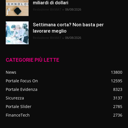
miliardi di dollari
Redazione BitMAT
-
06/08/2026
Settimana corta? Non basta per
lavorare meglio
Redazione BitMAT
-
06/08/2026
CATEGORIE PIÙ LETTE
News
13800
Portale Focus On
12595
Portale Evidenza
8323
Sicurezza
3137
Portale Slider
2785
FinanceTech
2736