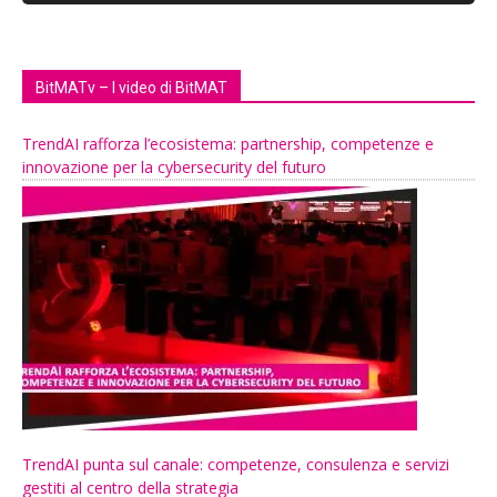
BitMATv – I video di BitMAT
TrendAI rafforza l’ecosistema: partnership, competenze e
innovazione per la cybersecurity del futuro
TrendAI punta sul canale: competenze, consulenza e servizi
gestiti al centro della strategia