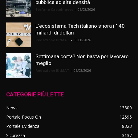
pubblica ad alta densità
Stefano Castelnuovo
-
06/08/2026
L’ecosistema Tech italiano sfiora i 140
miliardi di dollari
Redazione BitMAT
-
06/08/2026
Settimana corta? Non basta per lavorare
meglio
Redazione BitMAT
-
06/08/2026
CATEGORIE PIÙ LETTE
News
13800
Portale Focus On
12595
Portale Evidenza
8323
Sicurezza
3137