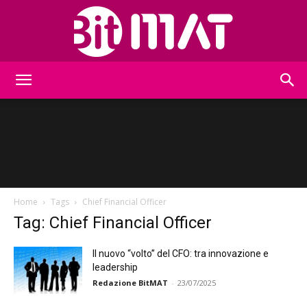
BitMat
Home
Tags
Chief Financial Officer
Tag: Chief Financial Officer
Il nuovo “volto” del CFO: tra innovazione e
leadership
Redazione BitMAT
-
23/07/2025