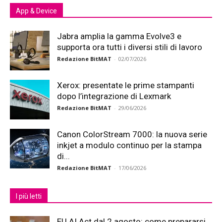
App & Device
Jabra amplia la gamma Evolve3 e
supporta ora tutti i diversi stili di lavoro
Redazione BitMAT
-
02/07/2026
Xerox: presentate le prime stampanti
dopo l’integrazione di Lexmark
Redazione BitMAT
-
29/06/2026
Canon ColorStream 7000: la nuova serie
inkjet a modulo continuo per la stampa
di...
Redazione BitMAT
-
17/06/2026
I più letti
EU AI Act dal 2 agosto: come prepararsi