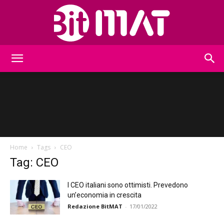
BitMat
Home
Tags
CEO
Tag: CEO
I CEO italiani sono ottimisti. Prevedono
un’economia in crescita
Redazione BitMAT
-
17/01/2022