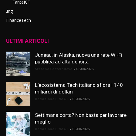
FantaICT
.ing
FinanceTech
ULTIMI ARTICOLI
Juneau, in Alaska, nuova una rete Wi-Fi
pubblica ad alta densità
Stefano Castelnuovo
-
06/08/2026
L’ecosistema Tech italiano sfiora i 140
miliardi di dollari
Redazione BitMAT
-
06/08/2026
Settimana corta? Non basta per lavorare
meglio
Redazione BitMAT
-
06/08/2026