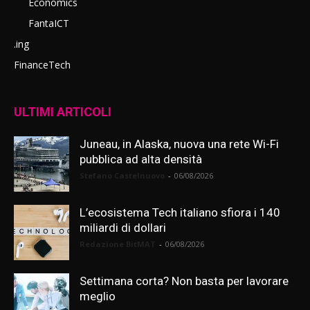
Economics
FantaICT
.ing
FinanceTech
ULTIMI ARTICOLI
Juneau, in Alaska, nuova una rete Wi-Fi
pubblica ad alta densità
Stefano Castelnuovo
-
06/08/2026
L’ecosistema Tech italiano sfiora i 140
miliardi di dollari
Redazione BitMAT
-
06/08/2026
Settimana corta? Non basta per lavorare
meglio