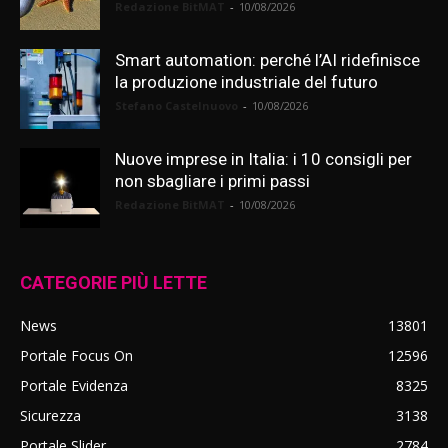
Redazione BitMAT
-
10/08/2026
Smart automation: perché l’AI ridefinisce
la produzione industriale del futuro
Stefano Castelnuovo
-
10/08/2026
Nuove imprese in Italia: i 10 consigli per
non sbagliare i primi passi
Redazione BitMAT
-
10/08/2026
CATEGORIE PIÙ LETTE
News
13801
Portale Focus On
12596
Portale Evidenza
8325
Sicurezza
3138
Portale Slider
2784