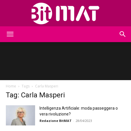
BitMat
Home
Tags
Carla Masperi
Tag: Carla Masperi
Intelligenza Artificiale: moda passeggera o
vera rivoluzione?
Redazione BitMAT
-
28/04/2023