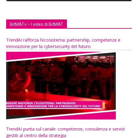
BitMATv – I video di BitMAT
TrendAI rafforza l’ecosistema: partnership, competenze e
innovazione per la cybersecurity del futuro
TrendAI punta sul canale: competenze, consulenza e servizi
gestiti al centro della strategia